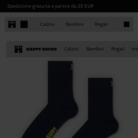
Spedizione gratuita a partire da 25 EUR
Articoli 
Calzini
Bambini
Regali
Calzini
Bambini
Regali
In