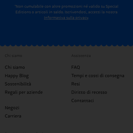
*Non cumulabile con altre promozioni né valido su Special
Editions o articoli in saldo.
Iscrivendoti, accetti la nostra
Informativa sulla privacy
.
Chi siamo
Assistenza
Chi siamo
FAQ
Happy Blog
Tempi e costi di consegna
Sostenibilità
Resi
Regali per aziende
Diritto di recesso
Contattaci
Negozi
Carriera