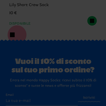
Lily Short Crew Sock
10 €
DISPONIBILE
Vuoi il 10% di sconto
sul tuo primo ordine?
Entra nel mondo Happy Socks: ricevi subito il 10% di
sconto* e tutte le news e offerte più frizzanti!
Email
Iscriviti