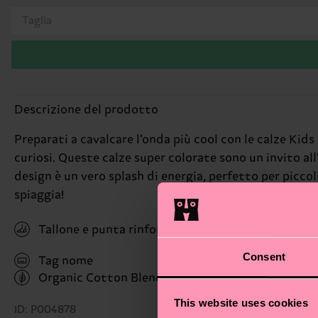
Taglia
Descrizione del prodotto
Preparati a cavalcare l’onda più cool con le calze Kids
curiosi. Queste calze super colorate sono un invito all’
design è un vero splash di energia, perfetto per piccol
spiaggia!
Tallone e punta rinforzati
Consent
Tag nome
Organic Cotton Blend
(Read more here)
This website uses cookies
ID: P004878