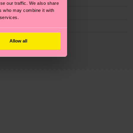
se our traffic. We also share
ers who may combine it with
 services.
 filiere etiche, meno emissioni, amore per i calzini… e
Allow all
)? Dai un’occhiata alla nostra
pagina sulla
i tratta solo di una stima: la consegna effettiva