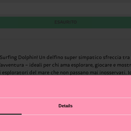
ESAURITO
 Surfing Dolphin! Un delfino super simpatico sfreccia tra 
avventura – ideali per chi ama esplorare, giocare e mostrar
i esploratori del mare che non passano mai inosservati. Id
Details