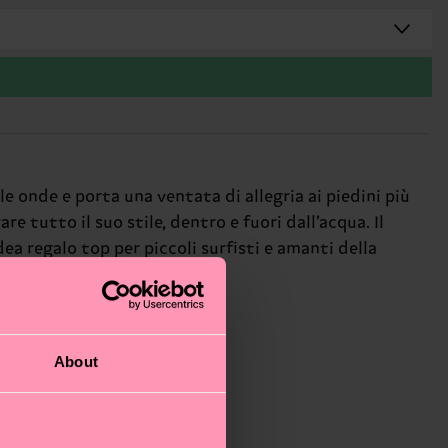
le onde e porta una ventata di allegria ai piedini più
e tutto il suo stile, dentro e fuori dall’acqua. Il
ea regalo top per piccoli surfisti e amanti della
About