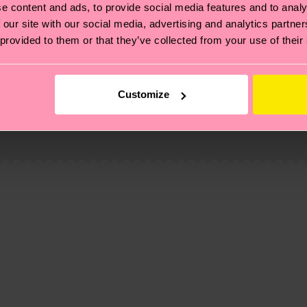
e content and ads, to provide social media features and to analy
 our site with our social media, advertising and analytics partn
 provided to them or that they’ve collected from your use of their
 non si ferma alla qualità o alle certificazioni, ma include
Customize
oi scoprire tutti i nostri segreti (e qualche dritta utile
led-pre-consumer-polyamide, 6% Poliammide, 1% Elastan
pedizione è di 5-8 giorni lavorativi. Tieni presente che s
 trovare le risposte alle domande più comuni.