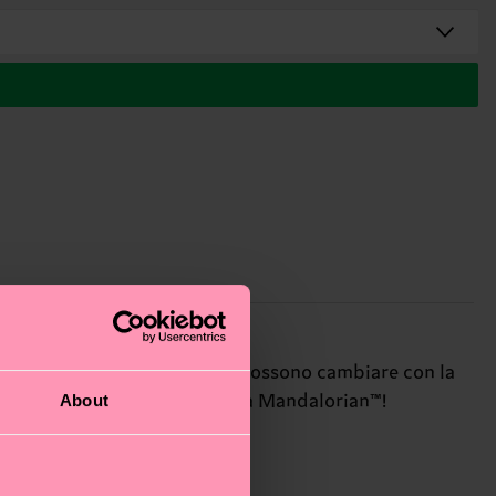
 un bimbo sa che le emozioni possono cambiare con la
About
 potete essere una vera squadra Mandalorian™!
ure interstellari.