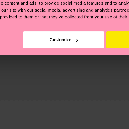
e content and ads, to provide social media features and to analy
 our site with our social media, advertising and analytics partn
 provided to them or that they’ve collected from your use of their
Customize
 non si ferma alla qualità o alle certificazioni, ma include
oi scoprire tutti i nostri segreti (e qualche dritta utile
led-pre-consumer-polyamide, 6% Poliammide, 1% Elastan
pedizione è di 5-8 giorni lavorativi. Tieni presente che s
 trovare le risposte alle domande più comuni.