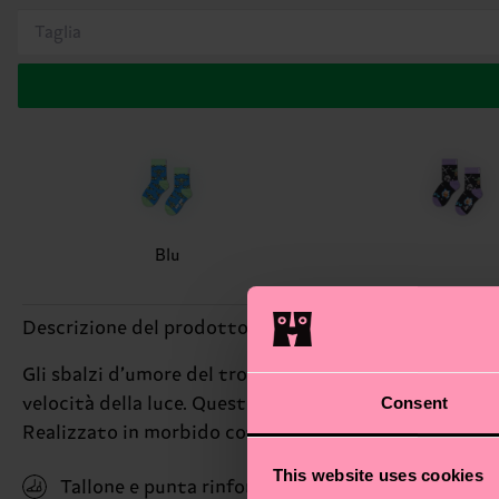
Taglia
Blu
Descrizione del prodotto
Gli sbalzi d’umore del trovatello più amato della gal
Consent
velocità della luce. Questo modello per bambini ripren
Realizzato in morbido cotone organico pettinato, trasp
This website uses cookies
Tallone e punta rinforzati