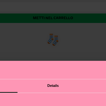
METTI NEL CARRELLO
assia hanno ispirato questo calzino! Chi ha mai accudito
Details
de lo stile di quello per adulti, così tu e il tuo piccolo
irante e con tallone e punta rinforzati, per mille avvent