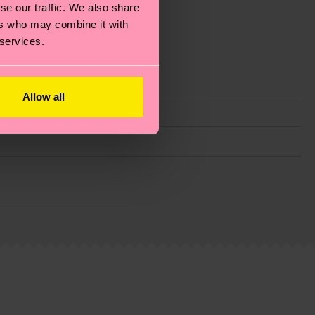
se our traffic. We also share
ers who may combine it with
 services.
Allow all
 filiere etiche, meno emissioni, amore per i calzini… e
)? Dai un’occhiata alla nostra
pagina sulla
i tratta solo di una stima: la consegna effettiva