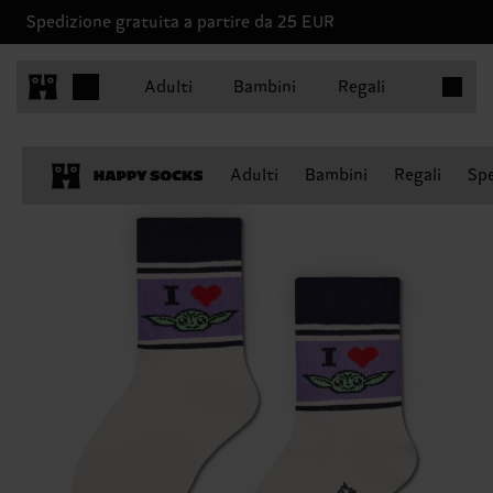
Spedizione gratuita a partire da 25 EUR
Articoli 
Adulti
Bambini
Regali
Adulti
Bambini
Regali
Spe