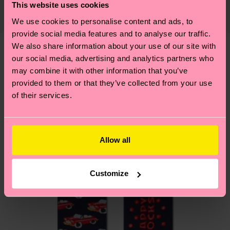
Il tempo di consegna stimato per Italia dalla data
certificazioni, ma include filiere etiche, meno
This website uses cookies
recycled-pre-consumer-polyamide, 3%
di spedizione è di 5-8 giorni lavorativi. Tieni
emissioni, amore per i calzini… e tantissime altre
We use cookies to personalise content and ads, to
Poliammide, 1% Elastan
presente che si tratta solo di una stima: la
piccole-grandi scelte responsabili! Vuoi scoprire
provide social media features and to analyse our traffic.
consegna effettiva dipende dai servizi postali
tutti i nostri segreti (e qualche dritta utile)? Dai
We also share information about your use of our site with
locali.
un’occhiata alla nostra
pagina sulla sostenibilità
!
our social media, advertising and analytics partners who
Secondo noi, ti piacerà
Pattern simili
may combine it with other information that you’ve
Hai domande sui resi? Visita la nostra pagina
Resi
provided to them or that they’ve collected from your use
per trovare le risposte alle domande più comuni.
of their services.
Allow all
Customize