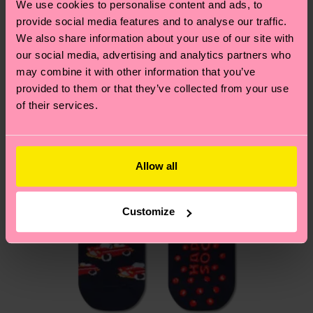
We use cookies to personalise content and ads, to
consegna effettiva dipende dai servizi postali
tutti i nostri segreti (e qualche dritta utile)? Dai
provide social media features and to analyse our traffic.
locali.
un’occhiata alla nostra
pagina sulla sostenibilità
!
Secondo noi, ti piacerà
Pattern simili
We also share information about your use of our site with
our social media, advertising and analytics partners who
Hai domande sui resi? Visita la nostra pagina
Resi
may combine it with other information that you’ve
per trovare le risposte alle domande più comuni.
provided to them or that they’ve collected from your use
of their services.
Allow all
Customize