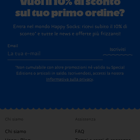
Vuoi il 10% di sconto
sul tuo primo ordine?
Entra nel mondo Happy Socks: ricevi subito il 10% di
sconto* e tutte le news e offerte più frizzanti!
Email
Iscriviti
*Non cumulabile con altre promozioni né valido su Special
Editions o articoli in saldo.
Iscrivendoti, accetti la nostra
Informativa sulla privacy
.
Chi siamo
Assistenza
Chi siamo
FAQ