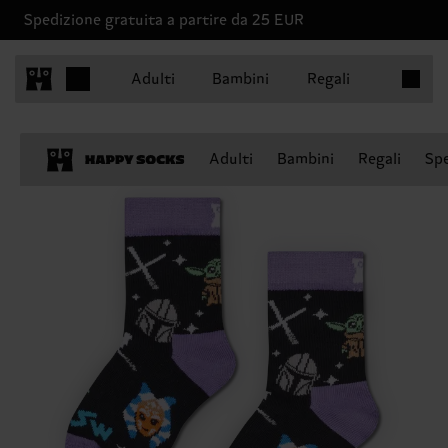
Spedizione gratuita a partire da 25 EUR
Articoli 
Adulti
Bambini
Regali
Adulti
Bambini
Regali
Spe