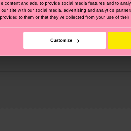
e content and ads, to provide social media features and to analy
 our site with our social media, advertising and analytics partn
 provided to them or that they’ve collected from your use of their
Customize
 non si ferma alla qualità o alle certificazioni, ma include
oi scoprire tutti i nostri segreti (e qualche dritta utile
pedizione è di 5-8 giorni lavorativi. Tieni presente che s
 trovare le risposte alle domande più comuni.