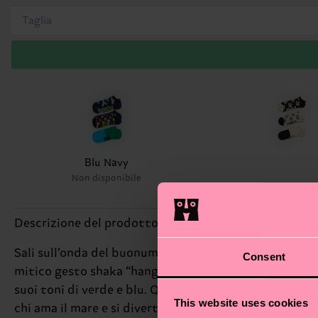
Taglia
Blu Navy
Non disponibile
Descrizione del prodotto
Sali sull’onda del buonumore con il 3-Pack Hang Loose 
Consent
mitico gesto shaka “hang loose” per chi vive con relax,
suoi toni di verde e blu. Qui si celebra la vera espressi
This website uses cookies
chi ama il mare e si diverte sempre.