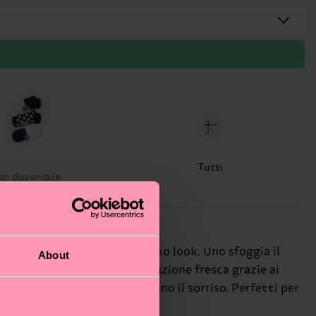
Tutti
on disponibile
sferzata di personalità al tuo look. Uno sfoggia il
About
nde, il terzo regala una vibrazione fresca grazie ai
fuori dagli schemi ti regaleranno il sorriso. Perfetti per