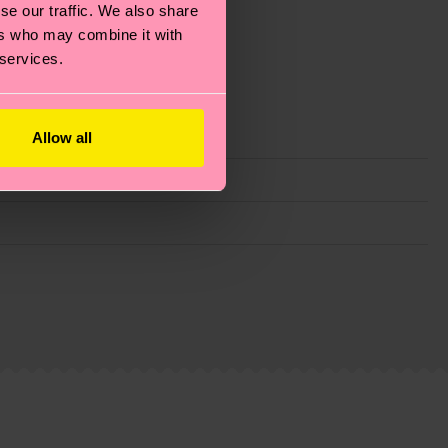
se our traffic. We also share
ers who may combine it with
 services.
Allow all
 filiere etiche, meno emissioni, amore per i calzini… e
)? Dai un’occhiata alla nostra
pagina sulla
i tratta solo di una stima: la consegna effettiva