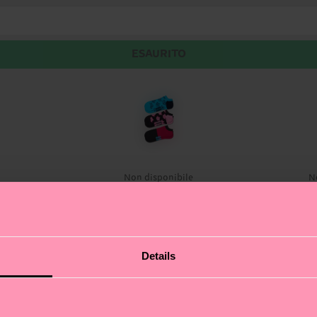
ESAURITO
Non disponibile
N
Low Socks! Tre calzini bassi pieni di stile che danno una 
Details
 un altro vede una lucertola da surf pronta a domare le o
one di sé: che tu sia in spiaggia o in città, questi calzini 