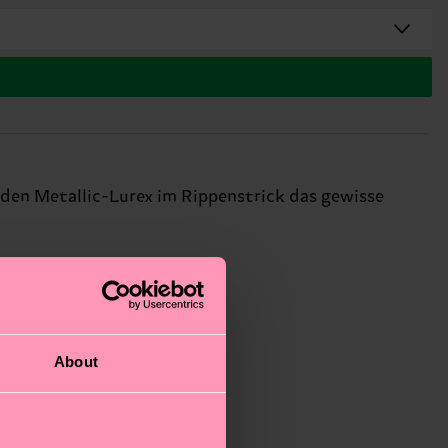
den Metallic-Lurex im Rippenstrick das gewisse
About