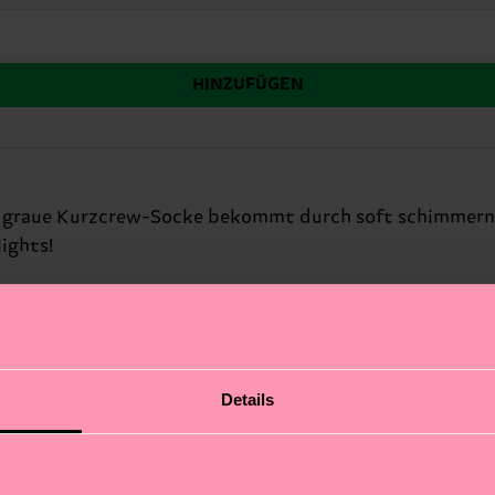
HINZUFÜGEN
ige, graue Kurzcrew-Socke bekommt durch soft schimmern
lights!
Details