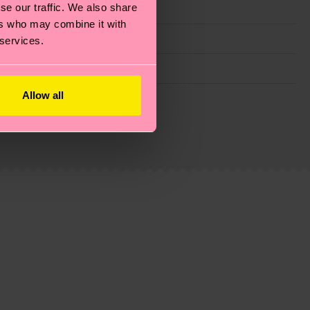
se our traffic. We also share
ers who may combine it with
 services.
Allow all
ie Reduzierung von Emissionen, die richtige Pflege von
eitsseite
.
du
hier
. Die Lieferzeit beginnt sobald deine Bestellung
n der lokalen Post in deinem Land abhängt.
estellten Fragen.