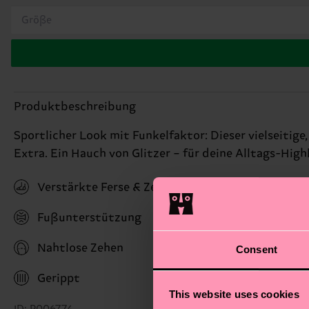
Größe
Produktbeschreibung
Sportlicher Look mit Funkelfaktor: Dieser vielseit
Extra. Ein Hauch von Glitzer – für deine Alltags-High
Verstärkte Ferse & Zehen
Fußunterstützung
Nahtlose Zehen
Consent
Gerippt
This website uses cookies