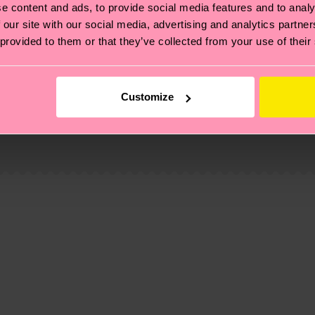
e content and ads, to provide social media features and to analy
 our site with our social media, advertising and analytics partn
 provided to them or that they’ve collected from your use of their
Customize
ierungen – es geht auch um eine ethische Lieferkette, d
e Tipps und Tricks findest du auf unserer
Nachhaltigk
und unsere länderspezifische Versandübersicht findest 
um einen Richtwert handelt und die genaue Lieferzeit vo
eich im Artikel
Retouren
findest du die am häufigsten g