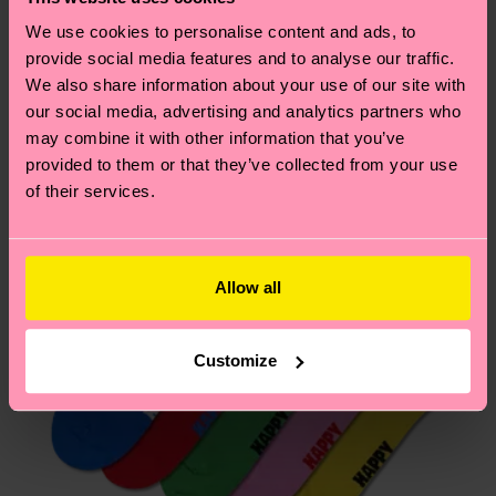
dass es sich hierbei um einen Richtwert handelt
Ähnliche muster
We use cookies to personalise content and ads, to
und die genaue Lieferzeit von der lokalen Post in
provide social media features and to analyse our traffic.
deinem Land abhängt.
We also share information about your use of our site with
our social media, advertising and analytics partners who
Du hast Fragen zu einer Retoure? In unserem
may combine it with other information that you’ve
Hilfebereich im Artikel
Retouren
findest du die
provided to them or that they’ve collected from your use
am häufigsten gestellten Fragen.
of their services.
Allow all
Customize