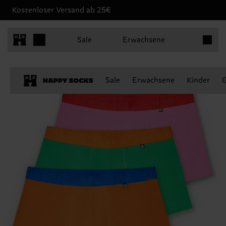
Kostenloser Versand ab 25€
Produkt
Sale
Erwachsene
Sale
Erwachsene
Kinder