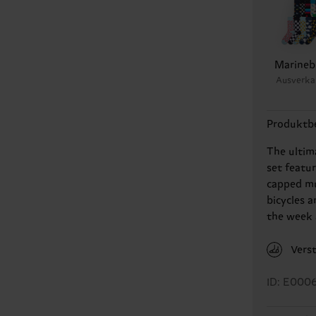
Marineb
Ausverka
Produktb
The ultima
set featu
capped mu
bicycles a
the week
Vers
ID: E000