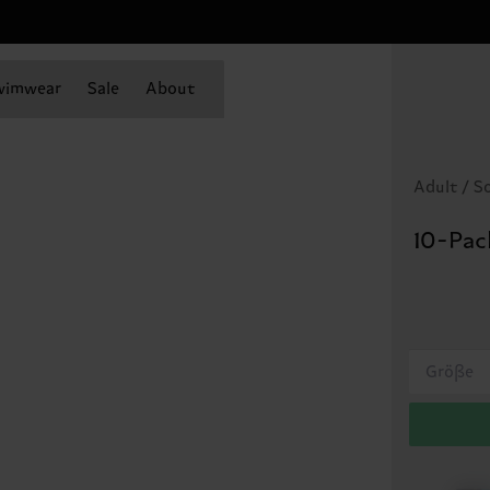
wimwear
Sale
About
Adult / S
10-Pac
Größe