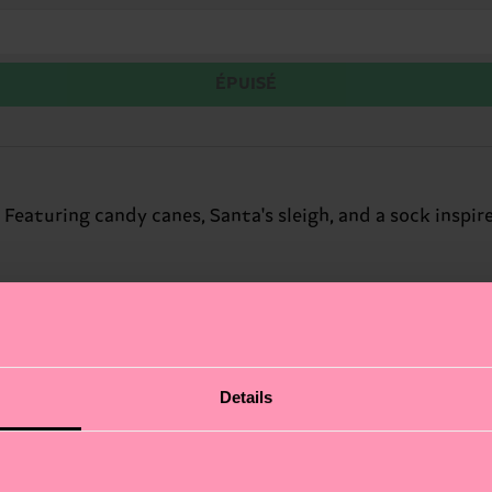
ÉPUISÉ
t. Featuring candy canes, Santa's sleigh, and a sock insp
Details