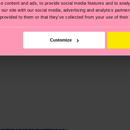
 et aux certifications : il s'agit aussi de mettre en pl
e content and ads, to provide social media features and to analy
ttes, et BIEN PLUS ENCORE ! Pour plus d'informations, ai
 our site with our social media, advertising and analytics partn
e la date d'expédition est de
3 à 6 jours ouvrables
. Veuil
 provided to them or that they’ve collected from your use of their
taux locaux.
re page
Retour
pour trouver les réponses aux questions 
Customize