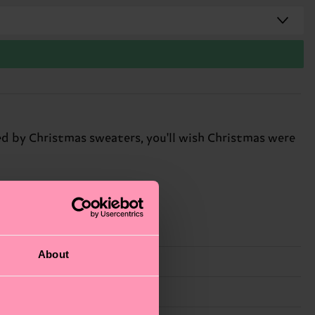
ired by Christmas sweaters, you'll wish Christmas were
About