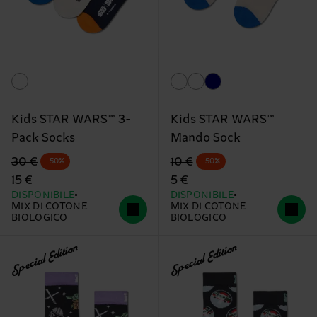
Kids STAR WARS™ 3-
Kids STAR WARS™
Pack Socks
Mando Sock
Prezzo di partenza
prezzo scontato
Prezzo di partenza
prezzo scontato
30 €
10 €
-50%
-50%
15 €
5 €
DISPONIBILE
DISPONIBILE
MIX DI COTONE
MIX DI COTONE
BIOLOGICO
BIOLOGICO
Special Edition
Special Edition