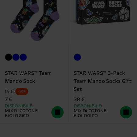
STAR WARS™ Team
STAR WARS™ 3-Pack
Mando Sock
Team Mando Socks Gift
Set
Prezzo di partenza
prezzo scontato
14 €
-50%
7 €
38 €
DISPONIBILE
DISPONIBILE
MIX DI COTONE
MIX DI COTONE
BIOLOGICO
BIOLOGICO