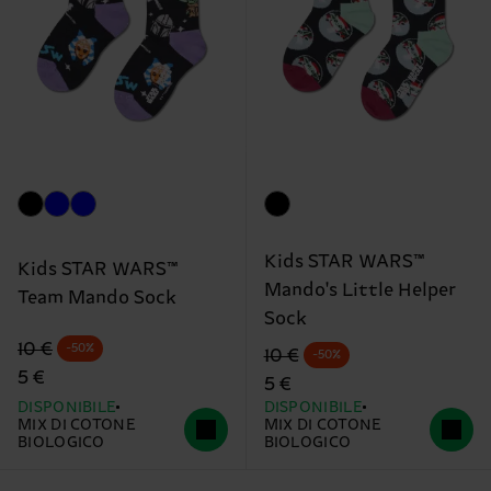
Kids STAR WARS™
Kids STAR WARS™
Mando's Little Helper
Team Mando Sock
Sock
Prezzo di partenza
prezzo scontato
10 €
-50%
Prezzo di partenza
prezzo scontato
10 €
-50%
5 €
5 €
DISPONIBILE
DISPONIBILE
MIX DI COTONE
MIX DI COTONE
BIOLOGICO
BIOLOGICO