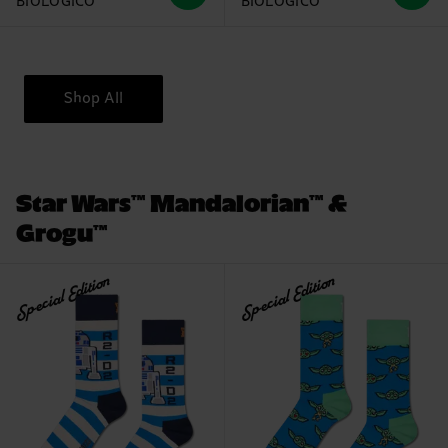
BIOLOGICO
BIOLOGICO
Shop All
Star Wars™ Mandalorian™ &
Grogu™
Special Edition
Special Edition