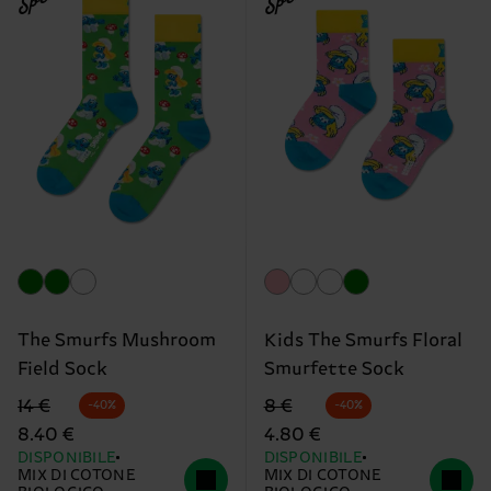
The Smurfs Mushroom
Kids The Smurfs Floral
Field Sock
Smurfette Sock
Prezzo di partenza
prezzo scontato
Prezzo di partenza
prezzo scontato
14 €
8 €
-40%
-40%
8.40 €
4.80 €
DISPONIBILE
DISPONIBILE
MIX DI COTONE
MIX DI COTONE