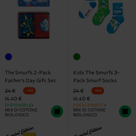
The Smurfs 2-Pack
Kids The Smurfs 3-
Father's Day Gift Set
Pack Smurf Socks
Prezzo di partenza
prezzo scontato
Prezzo di partenza
prezzo scontato
24 €
24 €
-40%
-40%
14.40 €
14.40 €
DISPONIBILE
POCHI RIMASTI
MIX DI COTONE
MIX DI COTONE
BIOLOGICO
BIOLOGICO
Special Edition
Special Edition