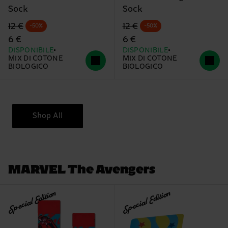
Sock
Sock
Prezzo di partenza
prezzo scontato
Prezzo di partenza
prezzo scontato
12 €
12 €
-50%
-50%
6 €
6 €
DISPONIBILE
DISPONIBILE
MIX DI COTONE
MIX DI COTONE
BIOLOGICO
BIOLOGICO
Shop All
MARVEL The Avengers
Special Edition
Special Edition