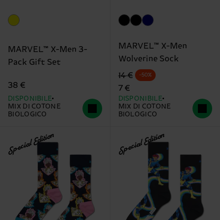
MARVEL™ X-Men
MARVEL™ X-Men 3-
Wolverine Sock
Pack Gift Set
Prezzo di partenza
prezzo scontato
14 €
-50%
38 €
7 €
DISPONIBILE
DISPONIBILE
MIX DI COTONE
MIX DI COTONE
BIOLOGICO
BIOLOGICO
Special Edition
Special Edition