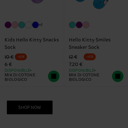
+1
Kids Hello Kitty Snacks
Hello Kitty Smiles
Sock
Sneaker Sock
Prezzo di partenza
prezzo scontato
Prezzo di partenza
prezzo scontato
10 €
12 €
-40%
-40%
6 €
7.20 €
DISPONIBILE
DISPONIBILE
MIX DI COTONE
MIX DI COTONE
BIOLOGICO
BIOLOGICO
SHOP NOW