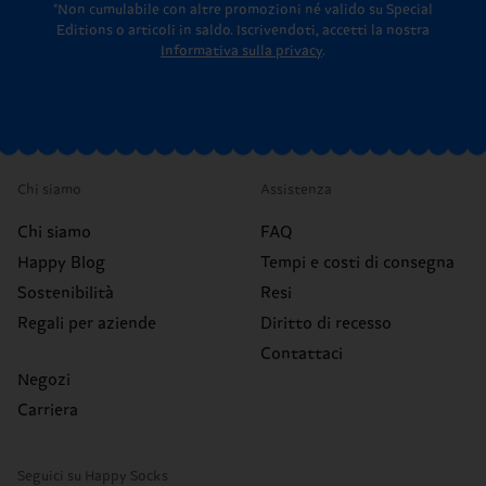
*Non cumulabile con altre promozioni né valido su Special
Editions o articoli in saldo.
Iscrivendoti, accetti la nostra
Informativa sulla privacy
.
Chi siamo
Assistenza
Chi siamo
FAQ
Happy Blog
Tempi e costi di consegna
Sostenibilità
Resi
Regali per aziende
Diritto di recesso
Contattaci
Negozi
Carriera
Seguici su Happy Socks