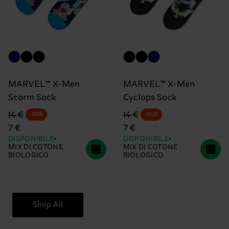
MARVEL™ X-Men
MARVEL™ X-Men
Storm Sock
Cyclops Sock
Prezzo di partenza
prezzo scontato
Prezzo di partenza
prezzo scontato
14 €
14 €
-50%
-50%
7 €
7 €
DISPONIBILE
DISPONIBILE
MIX DI COTONE
MIX DI COTONE
BIOLOGICO
BIOLOGICO
Shop All