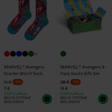
+1
MARVEL™ Avengers
MARVEL™ Avengers 3-
Scarlet Witch Sock
Pack Socks Gift Set
Prezzo di partenza
prezzo scontato
Prezzo di partenza
prezzo scontato
14 €
38 €
-50%
-50%
7 €
19 €
DISPONIBILE
DISPONIBILE
MIX DI COTONE
MIX DI COTONE
BIOLOGICO
BIOLOGICO