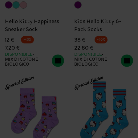
Hello Kitty Happiness
Kids Hello Kitty 6-
Sneaker Sock
Pack Socks
Prezzo di partenza
prezzo scontato
Prezzo di partenza
prezzo scontato
12 €
38 €
-40%
-40%
7.20 €
22.80 €
DISPONIBILE
DISPONIBILE
MIX DI COTONE
MIX DI COTONE
BIOLOGICO
BIOLOGICO
Special Edition
Special Edition