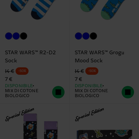
STAR WARS™ R2-D2
STAR WARS™ Grogu
Sock
Mood Sock
Prezzo di partenza
prezzo scontato
Prezzo di partenza
prezzo scontato
14 €
14 €
-50%
-50%
7 €
7 €
DISPONIBILE
DISPONIBILE
MIX DI COTONE
MIX DI COTONE
BIOLOGICO
BIOLOGICO
Special Edition
Special Edition