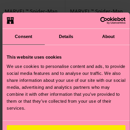
MARVEL™ Spider-Man
MARVEL™ Spider-Man
Spidey Sock
Archenemy Sock
Prezzo di partenza
prezzo scontato
Prezzo di partenza
prezzo scontato
14 €
14 €
-50%
-50%
7 €
7 €
Consent
Details
About
DISPONIBILE
DISPONIBILE
MIX DI COTONE
MIX DI COTONE
BIOLOGICO
BIOLOGICO
This website uses cookies
We use cookies to personalise content and ads, to provide
social media features and to analyse our traffic. We also
Shop All
share information about your use of our site with our social
media, advertising and analytics partners who may
combine it with other information that you’ve provided to
them or that they’ve collected from your use of their
services.
MARVEL Fantastic Four
Special Edition
Special Edition