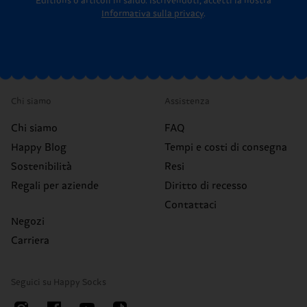
Editions o articoli in saldo.
Iscrivendoti, accetti la nostra
Informativa sulla privacy
.
Chi siamo
Assistenza
Chi siamo
FAQ
Happy Blog
Tempi e costi di consegna
Sostenibilità
Resi
Regali per aziende
Diritto di recesso
Contattaci
Negozi
Carriera
Seguici su Happy Socks