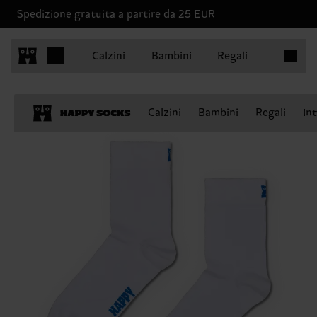
Spedizione gratuita a partire da 25 EUR
Articoli 
Calzini
Bambini
Regali
Calzini
Bambini
Regali
In