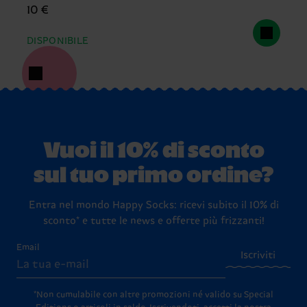
10 €
DISPONIBILE
Vuoi il 10% di sconto
sul tuo primo ordine?
Entra nel mondo Happy Socks: ricevi subito il 10% di
sconto* e tutte le news e offerte più frizzanti!
Email
Iscriviti
*Non cumulabile con altre promozioni né valido su Special