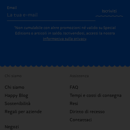
Email
Iscriviti
*Non cumulabile con altre promozioni né valido su Special
Editions o articoli in saldo.
Iscrivendoti, accetti la nostra
Informativa sulla privacy
.
Chi siamo
Assistenza
Chi siamo
FAQ
Happy Blog
Tempi e costi di consegna
Sostenibilità
Resi
Regali per aziende
Diritto di recesso
Contattaci
Negozi