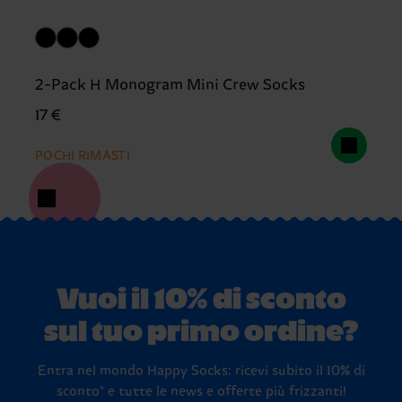
2-Pack H Monogram Mini Crew Socks
17 €
POCHI RIMASTI
Vuoi il 10% di sconto
sul tuo primo ordine?
Entra nel mondo Happy Socks: ricevi subito il 10% di
sconto* e tutte le news e offerte più frizzanti!