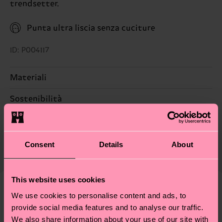
trendsetter.
Punta ultra liscia senza cuciture
ID: P004117
Materiali
Sostenibilità
77% Poliammide, 17% Viscosa, 6% composition-
metallized-fiber
La sostenibilità, per noi, è un vero e proprio
Consegna & Resi
lifestyle: non si ferma alla qualità o alle
Il tempo di consegna stimato per Italia dalla data
Consent
Details
About
certificazioni, ma include filiere etiche, meno
di spedizione è di 5-8 giorni lavorativi. Tieni
emissioni, amore per i calzini… e tantissime altre
presente che si tratta solo di una stima: la
piccole-grandi scelte responsabili! Vuoi scoprire
consegna effettiva dipende dai servizi postali
This website uses cookies
tutti i nostri segreti (e qualche dritta utile)? Dai
locali.
We use cookies to personalise content and ads, to
un’occhiata alla nostra
pagina sulla sostenibilità
!
Secondo noi, ti piacerà
Pattern simili
provide social media features and to analyse our traffic.
Hai domande sui resi? Visita la nostra pagina
Resi
We also share information about your use of our site with