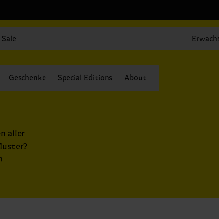
Sale
Erwach
Geschenke
Special Editions
About
n aller
Muster?
h