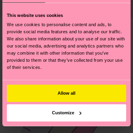
mettre en place une chaîne d'approvisionnement
de la date d'expédition est de
3 à 6 jours
éthique, de réduire les émissions, d'entretenir
ouvrables
. Veuillez garder à l'esprit qu'il s'agit
This website uses cookies
correctement ses chaussettes, et BIEN PLUS
d'une estimation et que le délai de livraison exact
ENCORE ! Pour plus d'informations, ainsi que des
We use cookies to personalise content and ads, to
dépend de vos services postaux locaux.
provide social media features and to analyse our traffic.
conseils et astuces, rendez-vous sur notre page
Nous pensons que vous aimerez
Modèles similaires
We also share information about your use of our site with
Développement durable
.
Vous avez des questions sur les retours ? Visitez
our social media, advertising and analytics partners who
notre page
Retour
pour trouver les réponses aux
may combine it with other information that you’ve
questions les plus fréquemment posées.
provided to them or that they’ve collected from your use
of their services.
Allow all
Customize