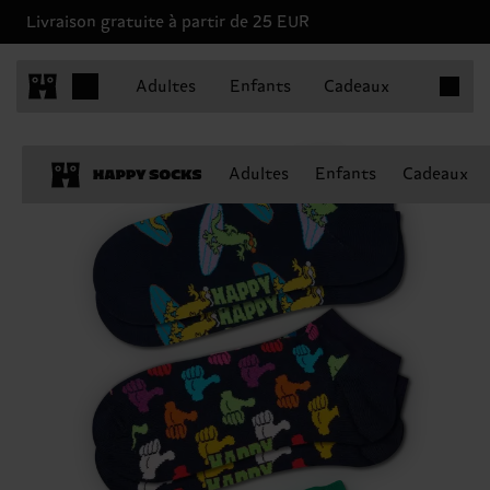
Livraison gratuite à partir de 25 EUR
Articles 
Adultes
Enfants
Cadeaux
Adultes
Enfants
Cadeaux